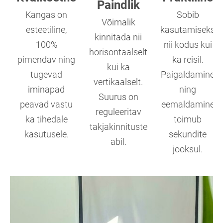
Paindlik
Kangas on
Sobib
Võimalik
esteetiline,
kasutamiseks
kinnitada nii
100%
nii kodus kui
horisontaalselt
pimendav ning
ka reisil.
kui ka
tugevad
Paigaldamine
vertikaalselt.
iminapad
ning
Suurus on
peavad vastu
eemaldamine
reguleeritav
ka tihedale
toimub
takjakinnituste
kasutusele.
sekundite
abil.
jooksul.