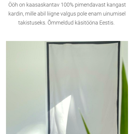
Ööh on kaasaskantav 100% pimendavast kangast
kardin, mille abil liigne valgus pole enam uinumisel
takistuseks. Õmmeldud käsitööna Eestis.