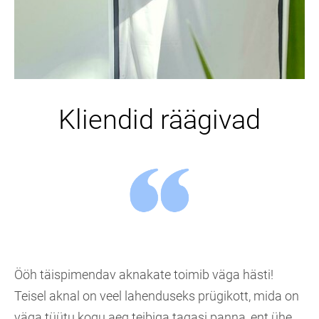
Kliendid räägivad
Ööh täispimendav aknakate toimib väga hästi!
Teisel aknal on veel lahenduseks prügikott, mida on
väga tüütu kogu aeg teibiga tagasi panna, ent ühe